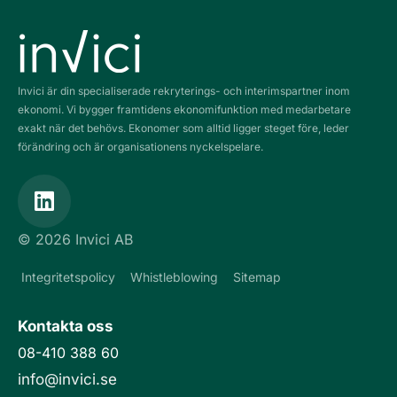
Invici är din specialiserade rekryterings- och interimspartner inom
ekonomi. Vi bygger framtidens ekonomifunktion med medarbetare
exakt när det behövs. Ekonomer som alltid ligger steget före, leder
förändring och är organisationens nyckelspelare.
L
i
n
© 2026 Invici AB
k
e
Integritetspolicy
Whistleblowing
Sitemap
d
i
Kontakta oss
n
08-410 388 60
info@invici.se