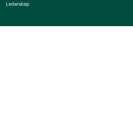
Ledarskap
Invici är en del i företagsgruppen Key People Group