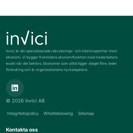
Invici är din specialiserade rekryterings- och interimspartner inom
ekonomi. Vi bygger framtidens ekonomifunktion med medarbetare
exakt när det behövs. Ekonomer som alltid ligger steget före, leder
förändring och är organisationens nyckelspelare.
L
i
n
© 2026 Invici AB
k
e
Integritetspolicy
Whistleblowing
Sitemap
d
i
Kontakta oss