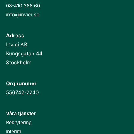
n
08-410 388 60
info@invici.se
Adress
Invici AB
Kungsgatan 44
Stockholm
Orgnummer
556742-2240
Våra tjänster
Rekrytering
Interim