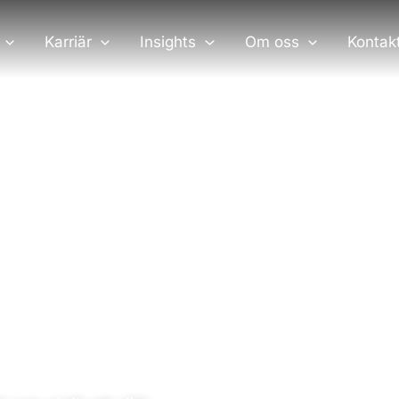
Karriär
Insights
Om oss
Kontak
ulter.
t och