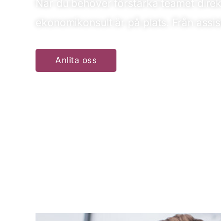
När du behöver förstärka teamet direkt s
ekonomikonsult är på plats. Från assiste
Anlita oss