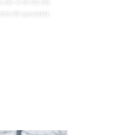
er vi till att rätt
nt till specialist.