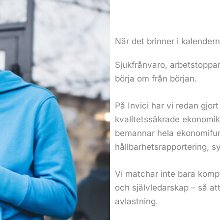
När det brinner i kalendern
Sjukfrånvaro, arbetstoppar e
börja om från början.
På Invici har vi redan gjort
kvalitetssäkrade ekonomikon
bemannar hela ekonomifunkt
hållbarhetsrapportering, 
Vi matchar inte bara kompe
och självledarskap – så at
avlastning.