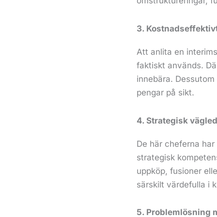
omstruktureringar, 
3. Kostnadseffektiv
Att anlita en interi
faktiskt används. D
innebära. Dessutom k
pengar på sikt.
4. Strategisk vägle
De här cheferna har 
strategisk kompetens
uppköp, fusioner el
särskilt värdefulla i
5. Problemlösning m