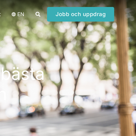
Sök
Jobb och uppdrag
t
EN
 bästa
n