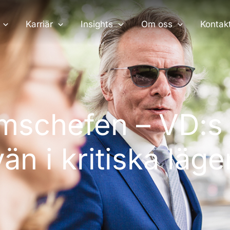
Karriär
Insights
Om oss
Kontak
imschefen – VD:s
vän i kritiska läge