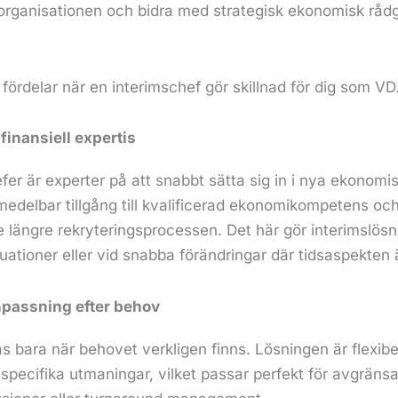
i organisationen och bidra med strategisk ekonomisk råd
 fördelar när en interimschef gör skillnad för dig som VD
l finansiell expertis
er är experter på att snabbt sätta sig in i nya ekonomi
medelbar tillgång till kvalificerad ekonomikompetens och
e längre rekryteringsprocessen. Det här gör interimslösn
situationer eller vid snabba förändringar där tidsaspekte
anpassning efter behov
as bara när behovet verkligen finns. Lösningen är flexib
 specifika utmaningar, vilket passar perfekt för avgräns