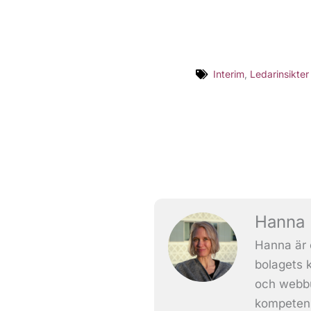
Interim
,
Ledarinsikter
Hanna 
Hanna är 
bolagets 
och webbu
kompetens