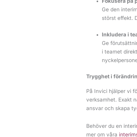
Fokusera på p
Ge den interi
störst effekt.
Inkludera i t
Ge förutsättni
i teamet direk
nyckelperson
Trygghet i förändri
På Invici hjälper vi 
verksamhet. Exakt n
ansvar och skapa tyd
Behöver du en inter
mer om våra
interim