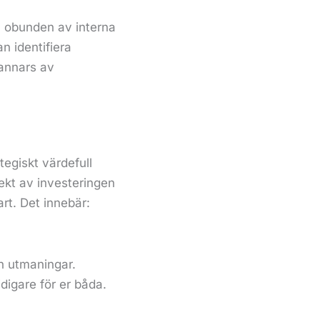
ra obunden av interna
n identifiera
 annars av
tegiskt värdefull
fekt av investeringen
tart. Det innebär:
h utmaningar.
digare för er båda.