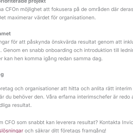
rioriterade projekt
ma CFOn möjlighet att fokusera på de områden där dera
 Det maximerar värdet för organisationen.
eamet
ngar för att påskynda önskvärda resultat genom att ink
t. Genom en snabb onboarding och introduktion till ledn
er kan hen komma igång redan samma dag.
ng
företag och organisationer att hitta och anlita rätt interim
är du behöver den. Våra
e
rfarna interimschefer är redo a
liga resultat.
im CFO som snabbt kan leverera resultat?
Kontakta Invic
slösningar
och säkrar ditt företags framgång!