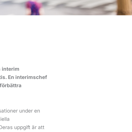
n interim
is. En interimschef
 förbättra
sationer under en
iella
eras uppgift är att