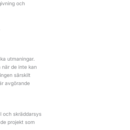
givning och
.
ska utmaningar.
 när de inte kan
ingen särskilt
n är avgörande
el och skräddarsys
ade projekt som