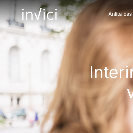
Hoppa
till
Anlita oss
innehåll
Inter