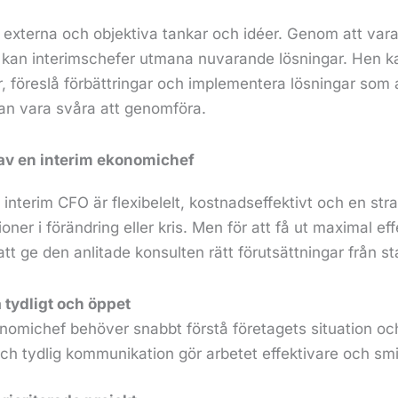
ör externa och objektiva tankar och idéer. Genom att va
r kan interimschefer utmana nuvarande lösningar. Hen ka
r, föreslå förbättringar och implementera lösningar som
 kan vara svåra att genomföra.
av en interim ekonomichef
interim CFO är flexibelelt, kostnadseffektivt och en stra
ioner i förändring eller kris. Men för att få ut maximal ef
 att ge den anlitade konsulten rätt förutsättningar från s
tydligt och öppet
onomichef behöver snabbt förstå företagets situation oc
h tydlig kommunikation gör arbetet effektivare och smi