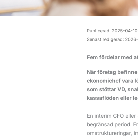
Publicerad:
2025-04-10
Senast redigerad:
2026
Fem fördelar med at
När företag befinner
ekonomichef vara lö
som stöttar VD, snab
kassaflöden eller l
En interim CFO eller
begränsad period. En 
omstruktureringar, i