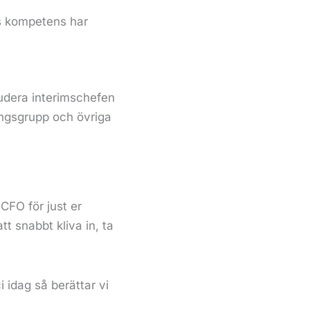
s kompetens har
ludera interimschefen
ingsgrupp och övriga
 CFO för just er
tt snabbt kliva in, ta
i idag så berättar vi