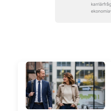
karriärfr
ekonomiav