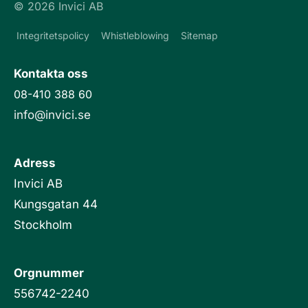
© 2026 Invici AB
k
e
Integritetspolicy
Whistleblowing
Sitemap
d
i
Kontakta oss
n
08-410 388 60
info@invici.se
Adress
Invici AB
Kungsgatan 44
Stockholm
Orgnummer
556742-2240