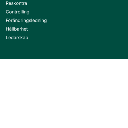
Reskontra
Controlling
Förändringsledning
Hållbarhet
Ledarskap
Invici är en del i företagsgruppen Key People Group