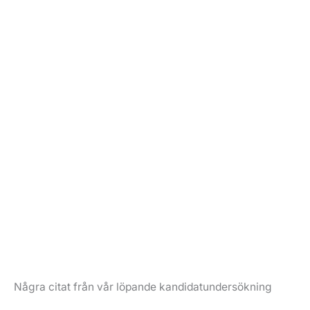
upplever att
har ett bra
de fått all
helhetsintryck av
information de
Invicis
behöver i
ansökningsprocess
annonsen när
de ska söka
jobb
Några citat från vår löpande kandidatundersökning