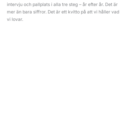
intervju och pallplats i alla tre steg – år efter år. Det är
mer än bara siffror. Det är ett kvitto på att vi håller vad
vi lovar.
NPS +89 från kandidater som gjort en intervju
(branschbenchmark +72)
97
%
86
%