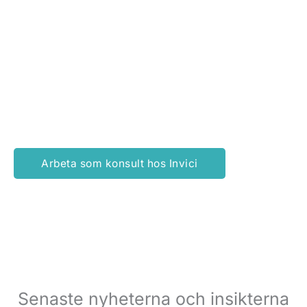
Vill du ha mer variation i ditt arbetsliv, utan att tappa
fotfästet i ekonomirollen? Många av våra kandidater
väljer att ta uppdrag som interimskonsulter via Invici.
Du får flexibla uppdrag, breddad kompetens och
möjlighet att styra din tid. Utan att kompromissa med
affärsvärde eller utveckling. Nedan kan du läsa mer om
vad det innebär att vara konsult hos oss.
Arbeta som konsult hos Invici
Senaste nyheterna och insikterna​