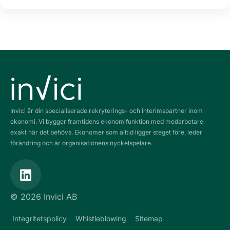
Invici är din specialiserade rekryterings- och interimspartner inom
ekonomi. Vi bygger framtidens ekonomifunktion med medarbetare
exakt när det behövs. Ekonomer som alltid ligger steget före, leder
förändring och är organisationens nyckelspelare.
L
i
n
© 2026 Invici AB
k
e
Integritetspolicy
Whistleblowing
Sitemap
d