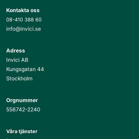
i
Kontakta oss
n
08-410 388 60
info@invici.se
Adress
Invici AB
Kungsgatan 44
Stockholm
Orgnummer
556742-2240
Våra tjänster