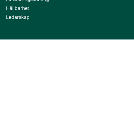
Hållbarhet
Ledarskap
Invici är en del i företagsgruppen Key People Group