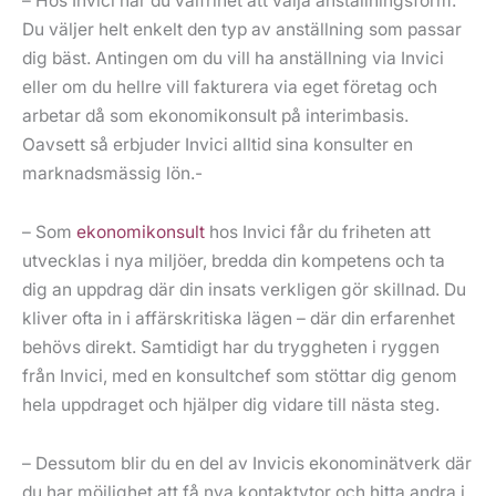
– Hos Invici har du valfrihet att välja anställningsform.
Du väljer helt enkelt den typ av anställning som passar
dig bäst. Antingen om du vill ha anställning via Invici
eller om du hellre vill fakturera via eget företag och
arbetar då som ekonomikonsult på interimbasis.
Oavsett så erbjuder Invici alltid sina konsulter en
marknadsmässig lön.-
– Som
ekonomikonsult
hos Invici får du friheten att
utvecklas i nya miljöer, bredda din kompetens och ta
dig an uppdrag där din insats verkligen gör skillnad. Du
kliver ofta in i affärskritiska lägen – där din erfarenhet
behövs direkt. Samtidigt har du tryggheten i ryggen
från Invici, med en konsultchef som stöttar dig genom
hela uppdraget och hjälper dig vidare till nästa steg.
– Dessutom blir du en del av Invicis ekonominätverk där
du har möjlighet att få nya kontaktytor och hitta andra i