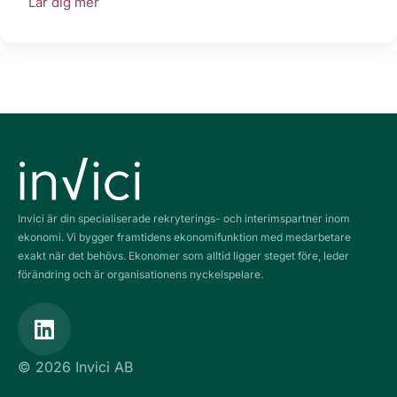
Lär dig mer
Invici är din specialiserade rekryterings- och interimspartner inom
ekonomi. Vi bygger framtidens ekonomifunktion med medarbetare
exakt när det behövs. Ekonomer som alltid ligger steget före, leder
förändring och är organisationens nyckelspelare.
L
i
n
© 2026 Invici AB
k