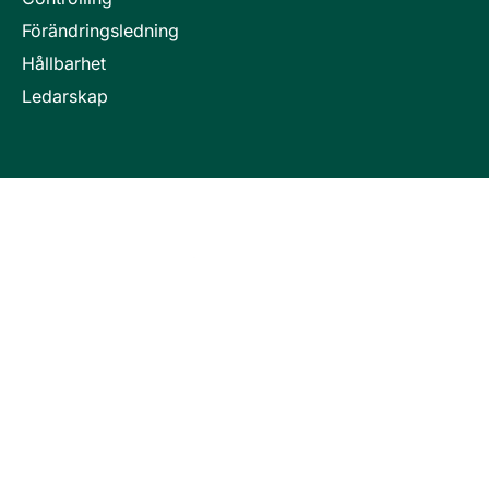
Förändringsledning
Hållbarhet
Ledarskap
Invici är en del i företagsgruppen Key People Group