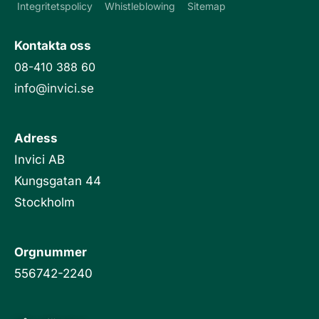
e
Integritetspolicy
Whistleblowing
Sitemap
d
i
Kontakta oss
n
08-410 388 60
info@invici.se
Adress
Invici AB
Kungsgatan 44
Stockholm
Orgnummer
556742-2240