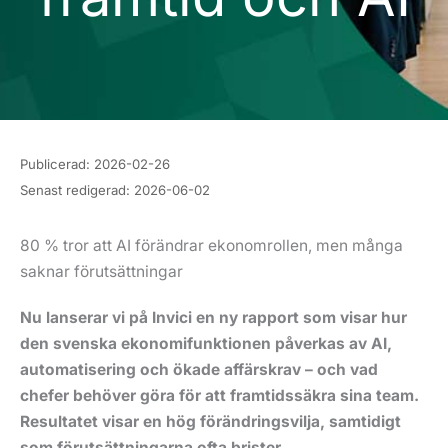
Publicerad:
2026-02-26
Senast redigerad:
2026-06-02
80 % tror att AI förändrar ekonomrollen, men många
saknar förutsättningar
Nu lanserar vi på Invici en ny rapport som visar hur
den svenska ekonomifunktionen påverkas av AI,
automatisering och ökade affärskrav – och vad
chefer behöver göra för att framtidssäkra sina team.
Resultatet visar en hög förändringsvilja, samtidigt
som förutsättningarna ofta brister.