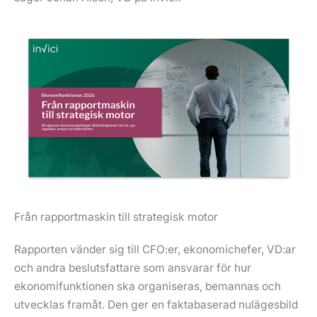
Från rapportmaskin till strategisk motor
Rapporten vänder sig till CFO:er, ekonomichefer, VD:ar
och andra beslutsfattare som ansvarar för hur
ekonomifunktionen ska organiseras, bemannas och
utvecklas framåt. Den ger en faktabaserad nulägesbild