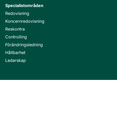
Specialistområden
Redovisning
Koncernredovisning
Reskontra
Controlling
Förändringsledning
Hållbarhet
Ledarskap
Invici är en del i företagsgruppen Key People Group