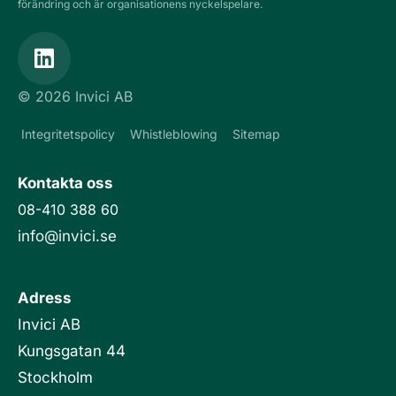
förändring och är organisationens nyckelspelare.
L
i
n
© 2026 Invici AB
k
e
Integritetspolicy
Whistleblowing
Sitemap
d
i
Kontakta oss
n
08-410 388 60
info@invici.se
Adress
Invici AB
Kungsgatan 44
Stockholm