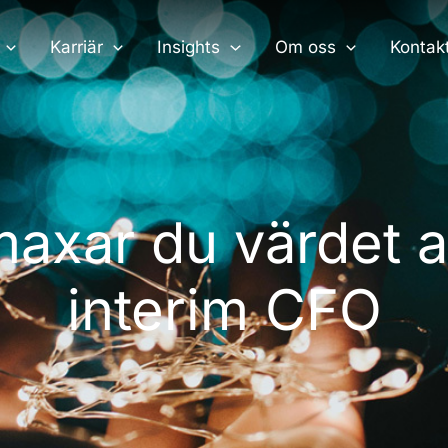
Karriär
Insights
Om oss
Kontak
maxar du värdet a
interim CFO