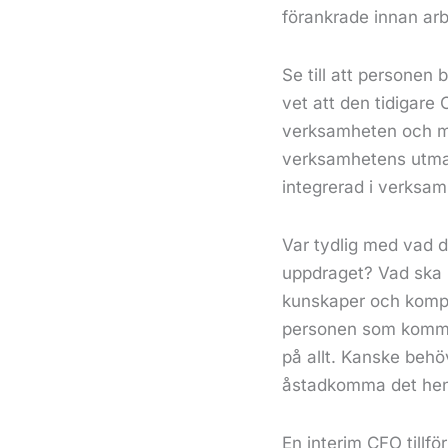
förankrade innan arb
Se till att personen
vet att den tidigar
verksamheten och med
verksamhetens utmanin
integrerad i verksa
Var tydlig med vad du
uppdraget? Vad ska 
kunskaper och kompe
personen som kommer
på allt. Kanske behöv
åstadkomma det hen 
En interim CFO tillfö