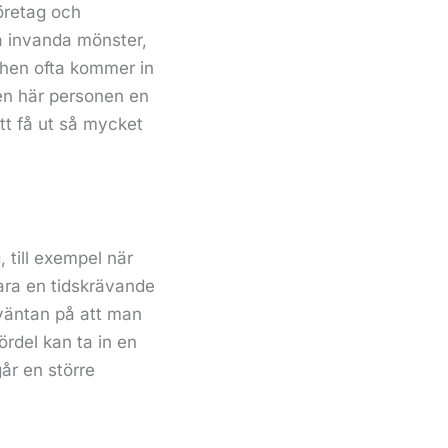
öretag och
a invanda mönster,
å hen ofta kommer in
en här personen en
att få ut så mycket
, till exempel när
ara en tidskrävande
 väntan på att man
ördel kan ta in en
år en större