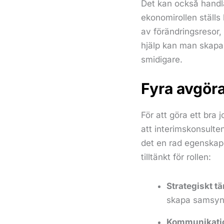
Det kan också handl
ekonomirollen ställs
av förändringsresor,
hjälp kan man skapa
smidigare.
Fyra avgör
För att göra ett bra 
att interimskonsulte
det en rad egenskap
tilltänkt för rollen:
Strategiskt t
skapa samsyn 
Kommunikatio