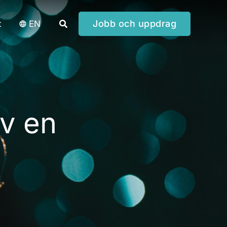
Sök
Jobb och uppdrag
t
EN
v en