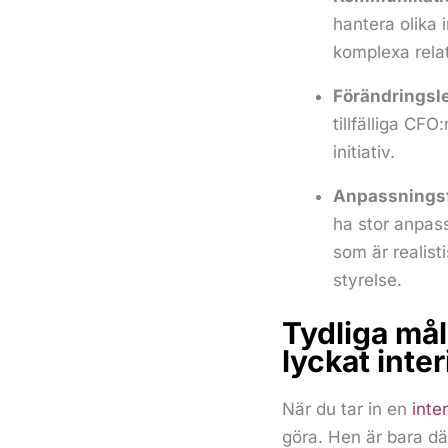
hantera olika i
komplexa relat
Förändringsl
tillfälliga CF
initiativ.
Anpassnings
ha stor anpas
som är realist
styrelse.
Tydliga mål 
lyckat int
När du tar in en
inte
göra. Hen är bara dä