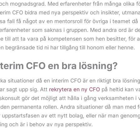
r och mognadsgrad. Med erfarenheter från många olika f
terim CFO bidra med nya perspektiv och insikter, utman
ssa fall få något av en mentorsroll för övriga i teamet d
rfarenheter som saknas i gruppen. Med andra ord är d
se till att ta vara på kompetensen som hen besitter, för 
 begränsade tid ni har tillgång till honom eller henne.
nterim CFO en bra lösning?
ka situationer då en interim CFO är en riktigt bra lösning
ar sagt upp sig. Att
rekrytera en ny CFO
på heltid kan v
skonsult gör det möjligt att hålla i gång verksamheten i
ör den permanenta rollen. Andra situationer då man med f
 uppstartsfasen av ett nytt bolag, eller när man genomg
ing och är i behov av nya perspektiv.