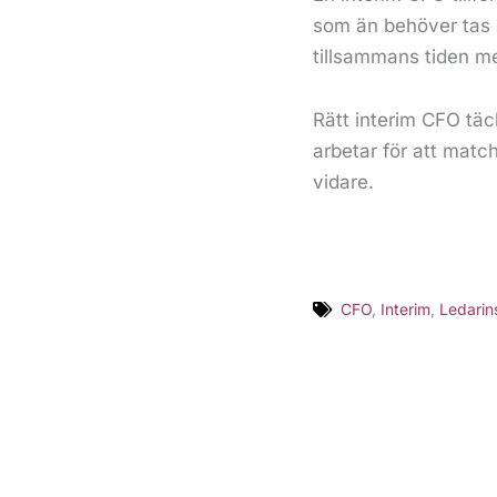
som än behöver tas i
tillsammans tiden m
Rätt interim CFO täck
arbetar för att matc
vidare.
CFO
,
Interim
,
Ledarin