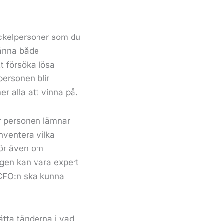
nyckelpersoner som du
känna både
t försöka lösa
 personen blir
r alla att vinna på.
när personen lämnar
nventera vilka
för även om
ngen kan vara expert
a CFO:n ska kunna
sätta tänderna i vad