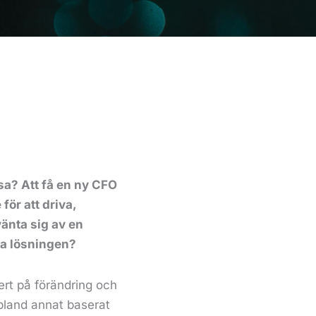
asa? Att få en ny CFO
för att driva,
vänta sig av en
iga lösningen?
ert på förändring och
 bland annat baserat