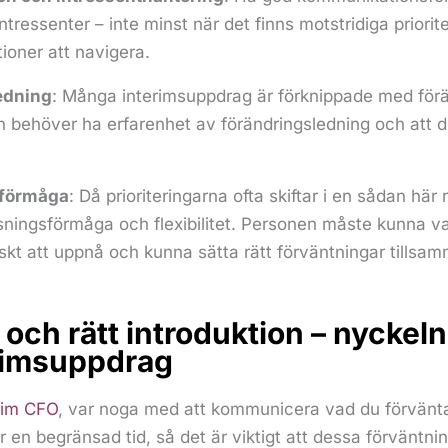
ntressenter – inte minst när det finns motstridiga priorit
ioner att navigera.
edning
: Många interimsuppdrag är förknippade med förä
O:n behöver ha erfarenhet av förändringsledning och att d
förmåga
: Då prioriteringarna ofta skiftar i en sådan här ro
sningsförmåga och flexibilitet. Personen måste kunna v
iskt att uppnå och kunna sätta rätt förväntningar tills
och rätt introduktion – nyckeln t
erimsuppdrag
rim CFO
, var noga med att kommunicera vad du förvänta
r en begränsad tid, så det är viktigt att dessa förväntni