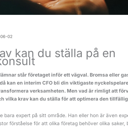
-06-02
av kan du ställa på en
konsult
lämnar står företaget inför ett vägval. Bromsa eller g
– då kan en interim CFO bli din viktigaste nyckelspelare 
transformera verksamheten. Men vad är rimligt att för
 vilka krav kan du ställa för att optimera den tillfäll
te bara expert på sitt område. Han eller hon är även exp
tor förståelse för att olika företag behöver olika saker,