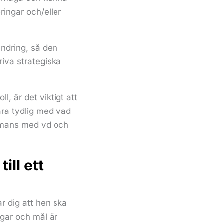
eringar och/eller
ndring, så den
riva strategiska
ll, är det viktigt att
ara tydlig med vad
ammans med vd och
ill ett
r dig att hen ska
ngar och mål är