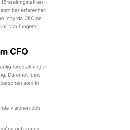
 förändringstakten –
O som har erfarenhet
den inhyrda CFO:ns
bar och fungerar
rim CFO
anlig föreställning är
ing. Däremot finns
v personen som är
ande visionen och
örmåga och kunna