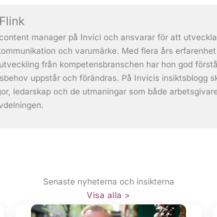
Flink
content manager på Invici och ansvarar för att utveckla
kommunikation och varumärke. Med flera års erfarenhet 
tveckling från kompetensbranschen har hon god förståe
behov uppstår och förändras. På Invicis insiktsblogg 
ågor, ledarskap och de utmaningar som både arbetsgivar
delningen.
Senaste nyheterna och insikterna​
Visa alla >