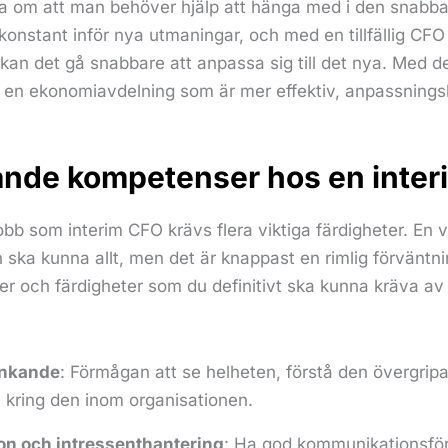
a om att man behöver hjälp att hänga med i den snabba
 konstant inför nya utmaningar, och med en tillfällig CF
 kan det gå snabbare att anpassa sig till det nya. Med 
 en ekonomiavdelning som är mer effektiv, anpassnings
ande kompetenser hos en inte
jobb som interim CFO krävs flera viktiga färdigheter. En v
n ska kunna allt, men det är knappast en rimlig förväntn
er och färdigheter som du definitivt ska kunna kräva a
änkande
: Förmågan att se helheten, förstå den övergrip
kring den inom organisationen.
n och intressenthantering
: Ha god kommunikationsf