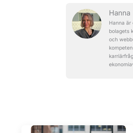
Hanna 
Hanna är 
bolagets 
och webbu
kompetens
karriärfr
ekonomiav