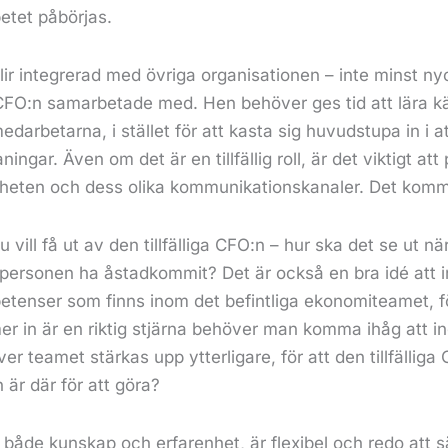
etet påbörjas.
 blir integrerad med övriga organisationen – inte minst 
e CFO:n samarbetade med. Hen behöver ges tid att lära 
arbetarna, i stället för att kasta sig huvudstupa in i at
gar. Även om det är en tillfällig roll, är det viktigt att
mheten och dess olika kommunikationskanaler. Det komme
 vill få ut av den tillfälliga CFO:n – hur ska det se ut 
personen ha åstadkommit? Det är också en bra idé att i
tenser som finns inom det befintliga ekonomiteamet, 
 in är en riktig stjärna behöver man komma ihåg att i
er teamet stärkas upp ytterligare, för att den tillfällig
är där för att göra?
r både kunskap och erfarenhet, är flexibel och redo att 