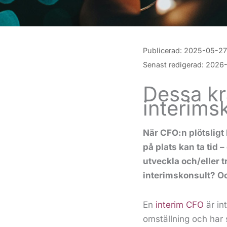
Publicerad:
2025-05-27
Senast redigerad:
2026
Dessa kr
interims
När CFO:n plötsligt 
på plats kan ta tid 
utveckla och/eller 
interimskonsult? Och
En
interim CFO
är in
omställning och har s