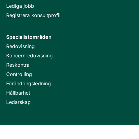
Lediga jobb
Registrera konsultprofil
Specialistområden
Redovisning
Koncernredovisning
Reskontra
Controlling
Förändringsledning
Hållbarhet
Ledarskap
Invici är en del i företagsgruppen Key People Group