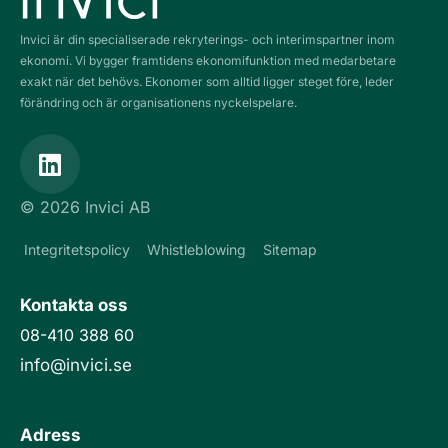
Invici är din specialiserade rekryterings- och interimspartner inom
ekonomi. Vi bygger framtidens ekonomifunktion med medarbetare
exakt när det behövs. Ekonomer som alltid ligger steget före, leder
förändring och är organisationens nyckelspelare.
L
i
n
© 2026 Invici AB
k
e
Integritetspolicy
Whistleblowing
Sitemap
d
i
Kontakta oss
n
08-410 388 60
info@invici.se
Adress