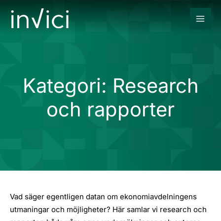
Hoppa
till
innehåll
Kategori: Research
och rapporter
Vad säger egentligen datan om ekonomiavdelningens
utmaningar och möjligheter? Här samlar vi research och